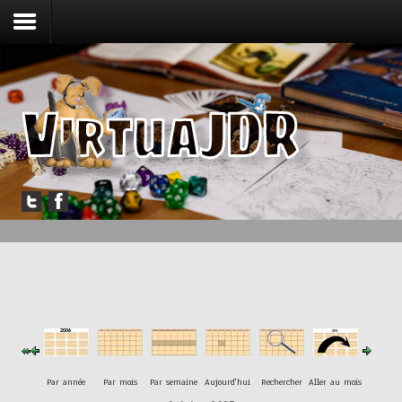
Accueil
Forum
Jouer
Messagerie
Outils
Articles
Par année
Par mois
Par semaine
Aujourd'hui
Rechercher
Aller au mois