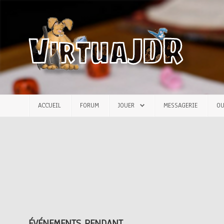
Accueil
Forum
Jouer
ACCUEIL
FORUM
JOUER
MESSAGERIE
OU
Messagerie
Outils
Articles
ÉVÉNEMENTS PENDANT