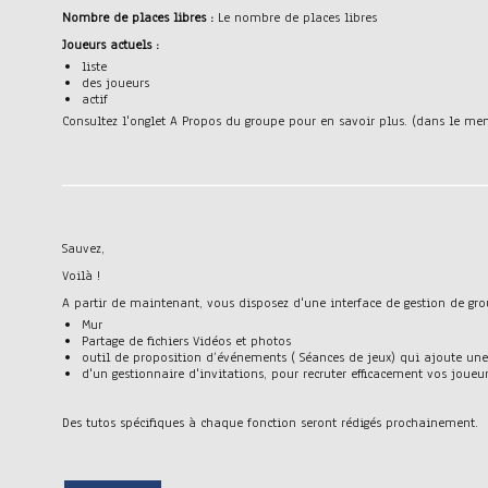
Nombre de places libres :
Le nombre de places libres
Joueurs actuels :
liste
des joueurs
actif
Consultez l'onglet A Propos du groupe pour en savoir plus. (dans le me
Sauvez,
Voilà !
A partir de maintenant, vous disposez d'une interface de gestion de gro
Mur
Partage de fichiers Vidéos et photos
outil de proposition d’événements ( Séances de jeux) qui ajoute un
d'un gestionnaire d'invitations, pour recruter efficacement vos joueur
Des tutos spécifiques à chaque fonction seront rédigés prochainement.