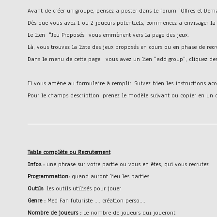
Avant de créer un groupe, pensez a poster dans le forum "Offres et Dema
Dès que vous avez 1 ou 2 joueurs potentiels, commencez a envisager la 
Le lien "Jeu Proposés" vous emmènent vers la page des jeux.
Là, vous trouvez la liste des jeux proposés en cours ou en phase de rec
Dans le menu de cette page, vous avez un lien "add group", cliquez des
Il vous amène au formulaire à remplir. Suivez bien les instructions acc
Pour le champs description, prenez le modèle suivant ou copier en un q
Table complète ou Recrutement
Infos :
une phrase sur votre partie ou vous en êtes, qui vous recrutez
Programmation:
quand auront lieu les parties
Outils
: les outils utilisés pour jouer
Genre :
Med Fan futuriste .... création perso....
Nombre de joueurs :
Le nombre de joueurs qui joueront