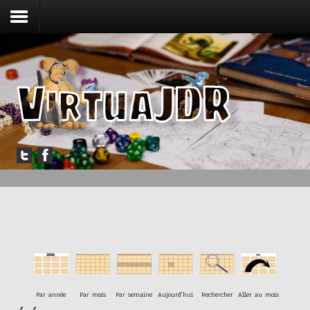
Accueil
Forum
Jouer
Messagerie
Outils
Articles
Par année
Par mois
Par semaine
Aujourd'hui
Rechercher
Aller au mois