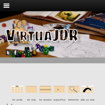
Accueil
Forum
Jouer
Messagerie
Outils
Articles
Par année
Par mois
Par semaine
Aujourd'hui
Rechercher
Aller au mois