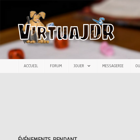
Accueil
Forum
Jouer
ACCUEIL
FORUM
JOUER
MESSAGERIE
OU
Messagerie
Outils
Articles
ÉVÉNEMENTS PENDANT